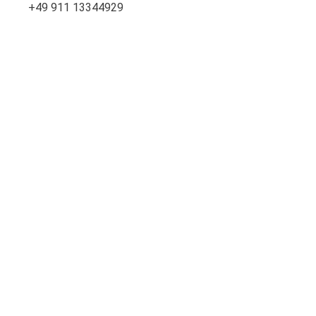
+49 911 13344929
Kundenservice
FAQ
Mein Konto
Kontakt
Sichere
Bezahlung